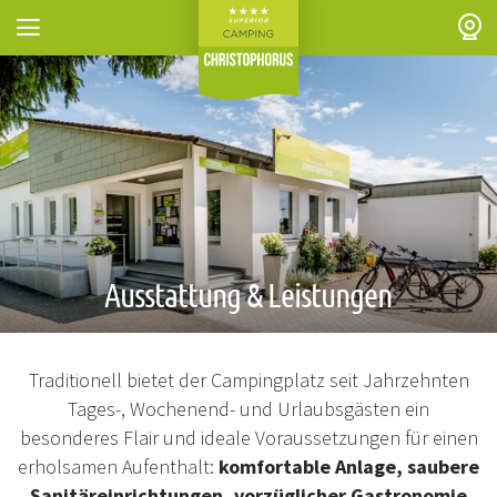
Zum Header springen (
Zum Inhalt springen (
Zum Footer springen (
zur Navigation springen (
zur Suche springen (
Barrierefreiheits-Widget öffnen (
Zur Barrierefreiheitserklaerung (
Control + Option
Control + Option
Control + Option
Control + Option
Control + Option
Control + Option
Control + Option
+ 5)
+ 2)
+ 3)
+ 1)
+ 4)
+ 7)
+ 6)
Ausstattung & Leistungen
Traditionell bietet der Camping­platz seit Jahrzehnten
Tages-, Wochen­end- und Urlaubsgästen ein
besonderes Flair und ideale Voraussetzungen für einen
erholsamen Aufenthalt:
komfortable Anlage, saubere
Sanitäreinrichtungen, vorzüglicher Gastronomie