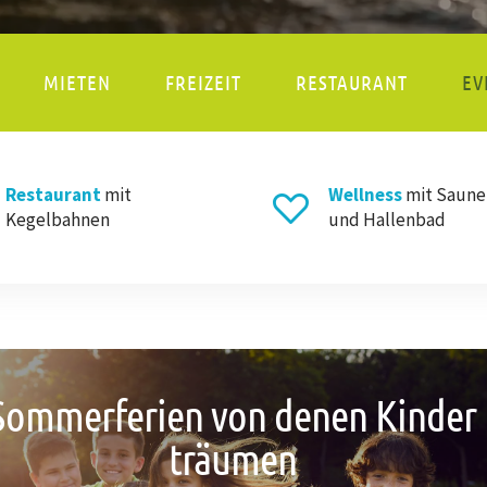
MIETEN
FREIZEIT
RESTAURANT
EV
Restaurant
mit
Wellness
mit Saune
Kegelbahnen
und Hallenbad
Sommerferien von denen Kinder
träumen