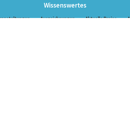
Wissenswertes
ranstaltungen
Auszeichnungen
Aktuelle Preise
A
Barrierefreiheit
Sitemap
Unser Campingplatz
ping Christophorus
· Werte 6 · 88486 Kirchberg an der 
Telefon: +49 7354 663 ·
info@camping-christophorus.d