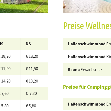
Preise Wellne
HS
NS
Hallenschwimmbad
Er
 18,70
€ 18,20
Hallenschwimmbad
Kin
 11,90
€ 11,50
Sauna
Erwachsene
 14,20
€ 13,20
Preise für Campingg
 7,60
€ 7,30
Hallenschwimmbad
Er
 5,80
€ 5,80