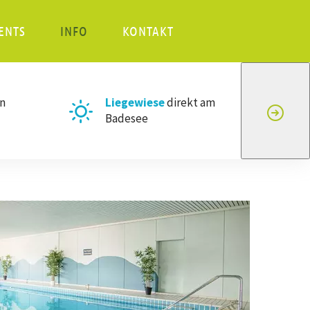
ENTS
INFO
KONTAKT
n
Liegewiese
direkt am
Badesee